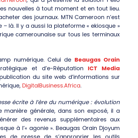
res nouvelles à tout moment et en tout lieu.
 acheter des journaux. MTN Cameroon n’est
 – là. Il y a aussi la plateforme « ekiosque »
rique camerounaise sur tous les terminaux
hamp numérique. Celui de
Beaugas Orain
tratégique et d’e-Réputation
ICT Media
 publication du site web d’informations sur
mérique,
DigitalBusiness.Africa
.
esse écrite à l’ère du numérique : évolution
 manière générale, dans son exposé, il a
nérer des revenus supplémentaires aux
esque à l’« agonie ». Beaugas Orain Djoyum
s de presse de s’approprier les outils