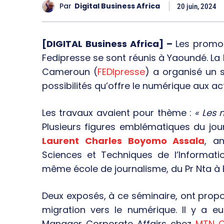
Par
Digital Business Africa
20 juin, 2024
[DIGITAL Business Africa] –
Les promo
Fedipresse se sont réunis à Yaoundé. La 
Cameroun (
FEDIpresse
) a organisé un s
possibilités qu’offre le numérique aux ac
Les travaux avaient pour thème :
« Les 
Plusieurs figures emblématiques du jour
Laurent Charles Boyomo Assala
, a
Sciences et Techniques de l’Informat
même école de journalisme, du Pr Nta à B
Deux exposés, à ce séminaire, ont prop
migration vers le numérique. Il y a e
Manager Corporate Affairs chez
MTN 