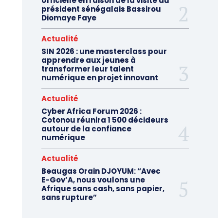
officielle en raison de la visite du
président sénégalais Bassirou
Diomaye Faye
Actualité
SIN 2026 : une masterclass pour
apprendre aux jeunes à
transformer leur talent
numérique en projet innovant
Actualité
Cyber Africa Forum 2026 :
Cotonou réunira 1 500 décideurs
autour de la confiance
numérique
Actualité
Beaugas Orain DJOYUM: “Avec
E-Gov’A, nous voulons une
Afrique sans cash, sans papier,
sans rupture”