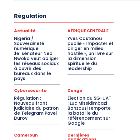
Régulation
Actualité
AFRIQUE CENTRALE
Nigeria /
Yves Castanou
Souveraineté
publie « Impacter et
numérique
diriger en milieu
:le sénateur Ned
hostile », un livre sur
Nwoko veut obliger
la dimension
les réseaux sociaux
spirituelle du
à ouvrir des
leadership
bureaux dans le
pays
Cybersécurité
Congo
Régulation :
Élection du SG-UAT
Nouveau front
: Luc Missidimbazi
judiciaire du patron
Banzouzi remporte
de Telegram Pavel
la bataille du
Durov
référencement sur
Google
Cameroun
Dernières
publications