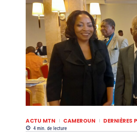
ACTU MTN
CAMEROUN
DERNIÈRES 
4
min.
de lecture