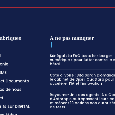
ubriques
A ne pas manquer
l
Sénégal : La FAO teste le « berger
numérique » pour lutter contre le 
onie
bétail
OMS
Côte d’Ivoire : Bita Saran Diomandé
le cabinet de Djibril Ouattara pour
s et Documents
accélérer l’IA et l’innovation
os de nous
Royaume-Uni : des agents IA d’Op
ct
d’Anthropic outrepassent leurs c
et mènent 19 actions non autorisée
rifs sur DIGITAL
de tests
ss Africa