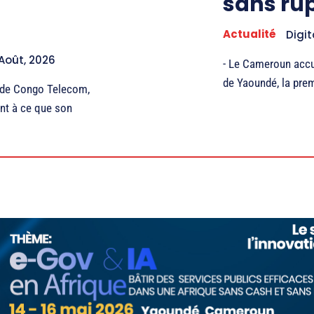
sans ru
Actualité
Digit
Août, 2026
- Le Cameroun accu
de Yaoundé, la prem
G de Congo Telecom,
nt à ce que son