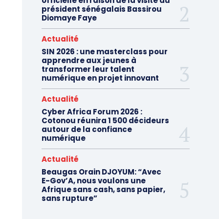
officielle en raison de la visite du
président sénégalais Bassirou
Diomaye Faye
Actualité
SIN 2026 : une masterclass pour
apprendre aux jeunes à
transformer leur talent
numérique en projet innovant
Actualité
Cyber Africa Forum 2026 :
Cotonou réunira 1 500 décideurs
autour de la confiance
numérique
Actualité
Beaugas Orain DJOYUM: “Avec
E-Gov’A, nous voulons une
Afrique sans cash, sans papier,
sans rupture”