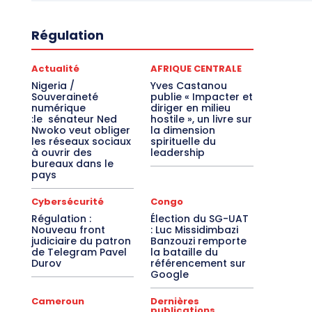
Régulation
Actualité
AFRIQUE CENTRALE
Nigeria /
Yves Castanou
Souveraineté
publie « Impacter et
numérique
diriger en milieu
:le sénateur Ned
hostile », un livre sur
Nwoko veut obliger
la dimension
les réseaux sociaux
spirituelle du
à ouvrir des
leadership
bureaux dans le
pays
Cybersécurité
Congo
Régulation :
Élection du SG-UAT
Nouveau front
: Luc Missidimbazi
judiciaire du patron
Banzouzi remporte
de Telegram Pavel
la bataille du
Durov
référencement sur
Google
Cameroun
Dernières
publications