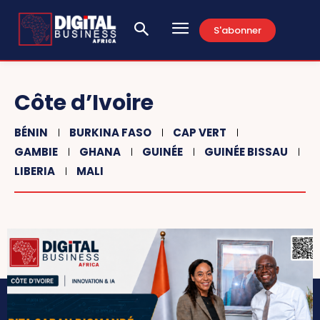
S'abonner
Côte d’Ivoire
BÉNIN
BURKINA FASO
CAP VERT
GAMBIE
GHANA
GUINÉE
GUINÉE BISSAU
LIBERIA
MALI