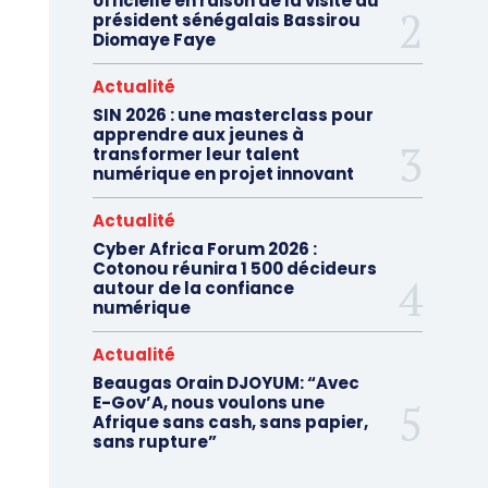
officielle en raison de la visite du
président sénégalais Bassirou
Diomaye Faye
Actualité
SIN 2026 : une masterclass pour
apprendre aux jeunes à
transformer leur talent
numérique en projet innovant
Actualité
Cyber Africa Forum 2026 :
Cotonou réunira 1 500 décideurs
autour de la confiance
numérique
Actualité
Beaugas Orain DJOYUM: “Avec
E-Gov’A, nous voulons une
Afrique sans cash, sans papier,
sans rupture”