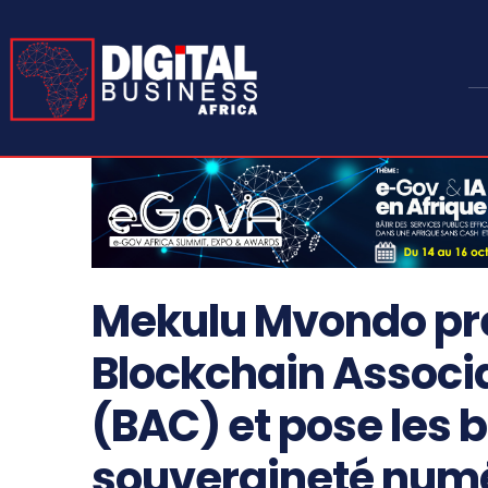
Mekulu Mvondo pren
Blockchain Associ
(BAC) et pose les 
souveraineté num