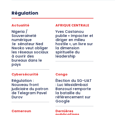
Régulation
Actualité
AFRIQUE CENTRALE
Nigeria /
Yves Castanou
Souveraineté
publie « Impacter et
numérique
diriger en milieu
:le sénateur Ned
hostile », un livre sur
Nwoko veut obliger
la dimension
les réseaux sociaux
spirituelle du
à ouvrir des
leadership
bureaux dans le
pays
Cybersécurité
Congo
Régulation :
Élection du SG-UAT
Nouveau front
: Luc Missidimbazi
judiciaire du patron
Banzouzi remporte
de Telegram Pavel
la bataille du
Durov
référencement sur
Google
Cameroun
Dernières
publications