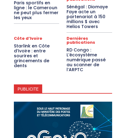
Paris sportifs en
Sénégal : Diomaye
ligne : le Cameroun
Faye acte un
ne peut plus fermer
partenariat à 150
les yeux
millions $ avec
Helios Towers
Côte d’Ivoire
Dernières
publications
Starlink en Côte
RD Congo :
d’Ivoire : entre
L’écosystème
sourires et
numérique passé
grincements de
au scanner de
dents
l’ARPTC
PUBLICITE