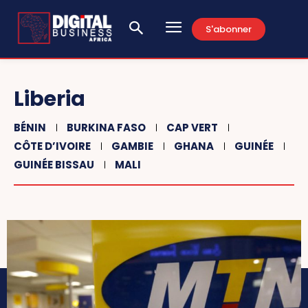
S'abonner
Liberia
BÉNIN
BURKINA FASO
CAP VERT
CÔTE D’IVOIRE
GAMBIE
GHANA
GUINÉE
GUINÉE BISSAU
MALI