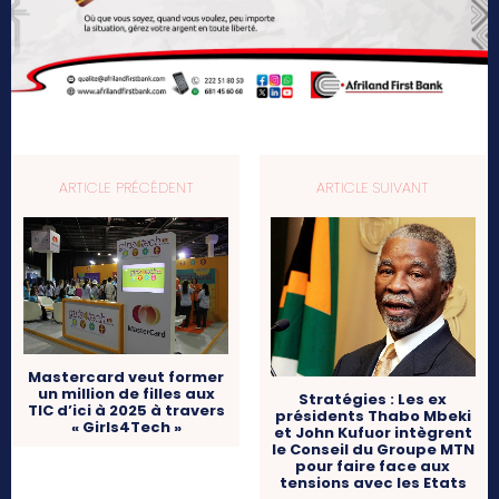
ARTICLE PRÉCÉDENT
ARTICLE SUIVANT
Mastercard veut former
un million de filles aux
Stratégies : Les ex
TIC d’ici à 2025 à travers
présidents Thabo Mbeki
« Girls4Tech »
et John Kufuor intègrent
le Conseil du Groupe MTN
pour faire face aux
tensions avec les Etats