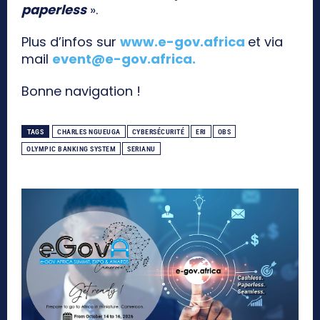
paperless
».
Plus d’infos sur
www.e-gov.africa
et via
mail
event@e-gov.africa
.
Bonne navigation !
TAGS
CHARLES NGUEUGA
CYBERSÉCURITÉ
ERI
OBS
OLYMPIC BANKING SYSTEM
SERIANU