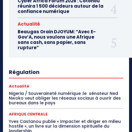
Cyber Africa Forum 2026 : Cotonou
réunira 1 500 décideurs autour de la
confiance numérique
Actualité
Beaugas Orain DJOYUM: “Avec E-
Gov’A, nous voulons une Afrique
sans cash, sans papier, sans
rupture”
Régulation
Actualité
Nigeria / Souveraineté numérique :le sénateur Ned
Nwoko veut obliger les réseaux sociaux à ouvrir des
bureaux dans le pays
AFRIQUE CENTRALE
Yves Castanou publie « Impacter et diriger en milieu
hostile », un livre sur la dimension spirituelle du
leadership