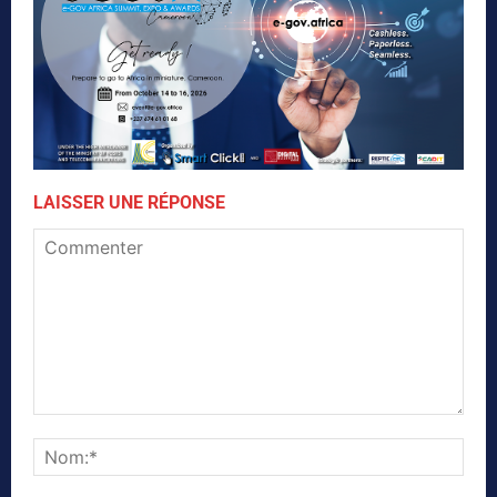
LAISSER UNE RÉPONSE
Commenter
Nom