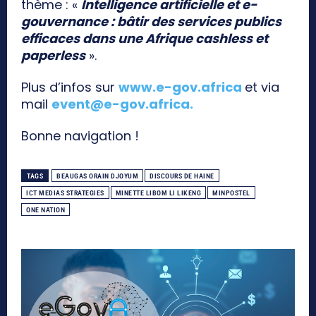
thème : «
Intelligence artificielle et e-
gouvernance : bâtir des services publics
efficaces dans une Afrique cashless et
paperless
».
Plus d’infos sur
www.e-gov.africa
et via
mail
event@e-gov.africa
.
Bonne navigation !
TAGS
BEAUGAS ORAIN DJOYUM
DISCOURS DE HAINE
ICT MEDIAS STRATEGIES
MINETTE LIBOM LI LIKENG
MINPOSTEL
ONE NATION