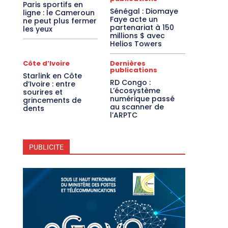
Paris sportifs en
Sénégal : Diomaye
ligne : le Cameroun
Faye acte un
ne peut plus fermer
partenariat à 150
les yeux
millions $ avec
Helios Towers
Côte d’Ivoire
Dernières
publications
Starlink en Côte
RD Congo :
d’Ivoire : entre
L’écosystème
sourires et
numérique passé
grincements de
au scanner de
dents
l’ARPTC
PUBLICITE