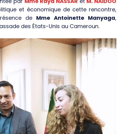
entée par
Mme Raya NASSAR
et
M. NAIDOO
litique et économique de cette rencontre,
présence de
Mme Antoinette Manyaga
,
bassade des États-Unis au Cameroun.