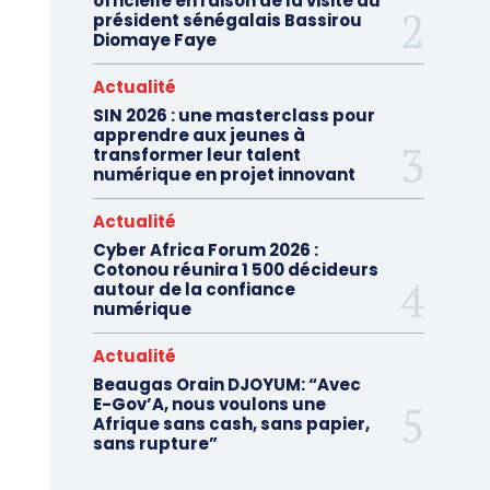
officielle en raison de la visite du
président sénégalais Bassirou
Diomaye Faye
Actualité
SIN 2026 : une masterclass pour
apprendre aux jeunes à
transformer leur talent
numérique en projet innovant
Actualité
Cyber Africa Forum 2026 :
Cotonou réunira 1 500 décideurs
autour de la confiance
numérique
Actualité
Beaugas Orain DJOYUM: “Avec
E-Gov’A, nous voulons une
Afrique sans cash, sans papier,
sans rupture”