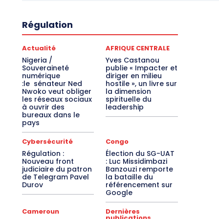
Régulation
Actualité
AFRIQUE CENTRALE
Nigeria /
Yves Castanou
Souveraineté
publie « Impacter et
numérique
diriger en milieu
:le sénateur Ned
hostile », un livre sur
Nwoko veut obliger
la dimension
les réseaux sociaux
spirituelle du
à ouvrir des
leadership
bureaux dans le
pays
Cybersécurité
Congo
Régulation :
Élection du SG-UAT
Nouveau front
: Luc Missidimbazi
judiciaire du patron
Banzouzi remporte
de Telegram Pavel
la bataille du
Durov
référencement sur
Google
Cameroun
Dernières
publications