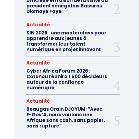
officielle en raison de la visite du
président sénégalais Bassirou
Diomaye Faye
Actualité
SIN 2026 : une masterclass pour
apprendre aux jeunes à
transformer leur talent
numérique en projet innovant
Actualité
Cyber Africa Forum 2026 :
Cotonou réunira 1 500 décideurs
autour de la confiance
numérique
Actualité
Beaugas Orain DJOYUM: “Avec
E-Gov’A, nous voulons une
Afrique sans cash, sans papier,
sans rupture”