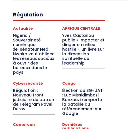
Régulation
Actualité
AFRIQUE CENTRALE
Nigeria /
Yves Castanou
Souveraineté
publie « Impacter et
numérique
diriger en milieu
:le sénateur Ned
hostile », un livre sur
Nwoko veut obliger
la dimension
les réseaux sociaux
spirituelle du
à ouvrir des
leadership
bureaux dans le
pays
Cybersécurité
Congo
Régulation :
Élection du SG-UAT
Nouveau front
: Luc Missidimbazi
judiciaire du patron
Banzouzi remporte
de Telegram Pavel
la bataille du
Durov
référencement sur
Google
Cameroun
Dernières
publications