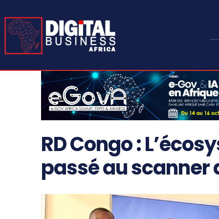
RD Congo : L’écos
passé au scanner 