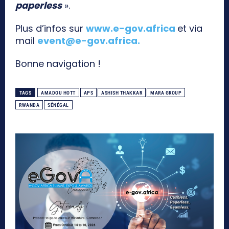
paperless
».
Plus d’infos sur
www.e-gov.africa
et via
mail
event@e-gov.africa
.
Bonne navigation !
TAGS
AMADOU HOTT
APS
ASHISH THAKKAR
MARA GROUP
RWANDA
SÉNÉGAL