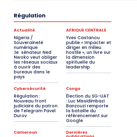
Régulation
Actualité
AFRIQUE CENTRALE
Nigeria /
Yves Castanou
Souveraineté
publie « Impacter et
numérique
diriger en milieu
:le sénateur Ned
hostile », un livre sur
Nwoko veut obliger
la dimension
les réseaux sociaux
spirituelle du
à ouvrir des
leadership
bureaux dans le
pays
Cybersécurité
Congo
Régulation :
Élection du SG-UAT
Nouveau front
: Luc Missidimbazi
judiciaire du patron
Banzouzi remporte
de Telegram Pavel
la bataille du
Durov
référencement sur
Google
Cameroun
Dernières
publications