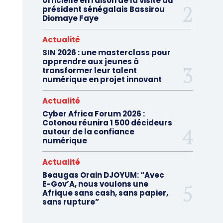
officielle en raison de la visite du
président sénégalais Bassirou
Diomaye Faye
Actualité
SIN 2026 : une masterclass pour
apprendre aux jeunes à
transformer leur talent
numérique en projet innovant
Actualité
Cyber Africa Forum 2026 :
Cotonou réunira 1 500 décideurs
autour de la confiance
numérique
Actualité
Beaugas Orain DJOYUM: “Avec
E-Gov’A, nous voulons une
Afrique sans cash, sans papier,
sans rupture”