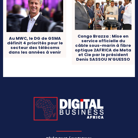
Congo Brazza : Mise en
Au MWC, le DG de GSMA
service officielle du
définit 4 priorités pour le
câble sous-marin à fibre
secteur des télécoms
optique 2AFRICA de Meta
dans les années à venir
et Cie par le président
Denis SASSOU N’GUESSO