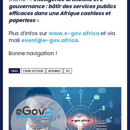
gouvernance : bâtir des services publics
efficaces dans une Afrique cashless et
paperless
».
Plus d’infos sur
www.e-gov.africa
et via
mail
event@e-gov.africa
.
Bonne navigation !
TAGS
FIBRE OPTIQUE
INTERNET
TIC