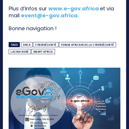
Plus d’infos sur
www.e-gov.africa
et via
mail
event@e-gov.africa
.
Bonne navigation !
TAGS
ANCA
CYBERSÉCURITÉ
FORUM AFRICAIN DE LA CYBERSÉCURITÉ
LACINA KONÉ
SMART AFRICA