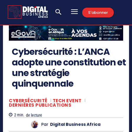
S'abonner
Cybersécurité : L’ANCA
adopte une constitution et
une stratégie
quinquennale
CYBERSÉCURITÉ
TECH EVENT
DERNIÈRES PUBLICATIONS
2
min.
de lecture
Par
Digital Business Africa