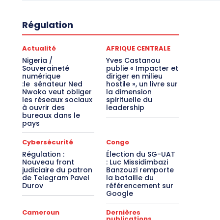
Régulation
Actualité
AFRIQUE CENTRALE
Nigeria /
Yves Castanou
Souveraineté
publie « Impacter et
numérique
diriger en milieu
:le sénateur Ned
hostile », un livre sur
Nwoko veut obliger
la dimension
les réseaux sociaux
spirituelle du
à ouvrir des
leadership
bureaux dans le
pays
Cybersécurité
Congo
Régulation :
Élection du SG-UAT
Nouveau front
: Luc Missidimbazi
judiciaire du patron
Banzouzi remporte
de Telegram Pavel
la bataille du
Durov
référencement sur
Google
Cameroun
Dernières
publications