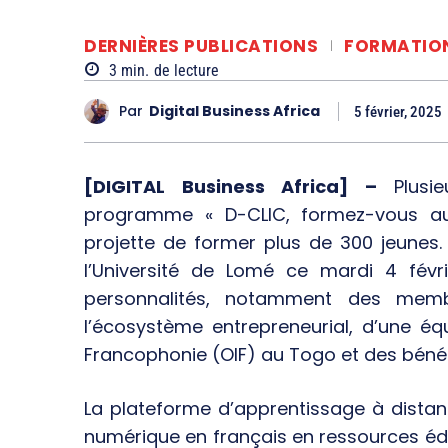
DERNIÈRES PUBLICATIONS
FORMATIO
3
min.
de lecture
Par
Digital Business Africa
5 février, 2025
[DIGITAL Business Africa] –
Plusie
programme « D-CLIC, formez-vous au
projette de former plus de 300 jeunes
l’Université de Lomé ce mardi 4 fév
personnalités, notamment des mem
l’écosystème entrepreneurial, d’une équ
Francophonie (OIF) au Togo et des bénéfi
La plateforme d’apprentissage à dista
numérique en français en ressources éd