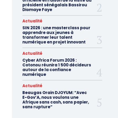
officielle en raison de la visite du
président sénégalais Bassirou
Diomaye Faye
Actualité
SIN 2026 : une masterclass pour
apprendre aux jeunes à
transformer leur talent
numérique en projet innovant
Actualité
Cyber Africa Forum 2026 :
Cotonou réunira 1 500 décideurs
autour de la confiance
numérique
Actualité
Beaugas Orain DJOYUM: “Avec
E-Gov’A, nous voulons une
Afrique sans cash, sans papier,
sans rupture”