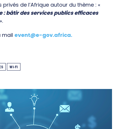
s privés de l’Afrique autour du thème : «
e : bâtir des services publics efficaces
».
a mail
event@e-gov.africa
.
ES
WI-FI