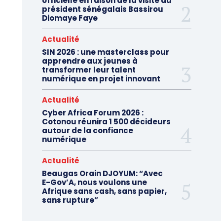
officielle en raison de la visite du
président sénégalais Bassirou
Diomaye Faye
Actualité
SIN 2026 : une masterclass pour
apprendre aux jeunes à
transformer leur talent
numérique en projet innovant
Actualité
Cyber Africa Forum 2026 :
Cotonou réunira 1 500 décideurs
autour de la confiance
numérique
Actualité
Beaugas Orain DJOYUM: “Avec
E-Gov’A, nous voulons une
Afrique sans cash, sans papier,
sans rupture”