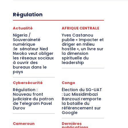
Régulation
Actualité
AFRIQUE CENTRALE
Nigeria /
Yves Castanou
Souveraineté
publie « Impacter et
numérique
diriger en milieu
:le sénateur Ned
hostile », un livre sur
Nwoko veut obliger
la dimension
les réseaux sociaux
spirituelle du
à ouvrir des
leadership
bureaux dans le
pays
Cybersécurité
Congo
Régulation :
Élection du SG-UAT
Nouveau front
: Luc Missidimbazi
judiciaire du patron
Banzouzi remporte
de Telegram Pavel
la bataille du
Durov
référencement sur
Google
Cameroun
Dernières
publications