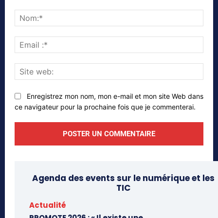
Commenter
Nom
Emai
:*
Site
web
Enregistrez mon nom, mon e-mail et mon site Web dans
ce navigateur pour la prochaine fois que je commenterai.
Agenda des events sur le numérique et les
TIC
Actualité
PROMOTE 2026 : « Il existe une