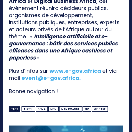
Africa
et
Digital Business Africa
, cet
événement réunira décideurs publics,
organismes de développement,
institutions publiques, entreprises, experts
et acteurs privés de l’Afrique autour du
thème : «
Intelligence artificielle et e-
gouvernance : bâtir des services publics
efficaces dans une Afrique cashless et
paperless
».
Plus d’infos sur
www.e-gov.africa
et via
mail
event@e-gov.africa
.
Bonne navigation !
TAGS
AIRTEL
GSMA
MTN
MTN RWANDA
TIC
WE CARE