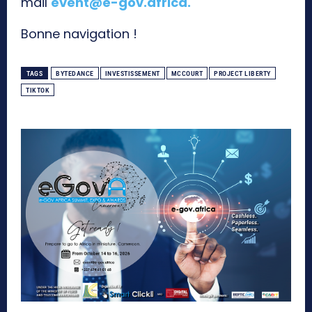
mail
event@e-gov.africa
.
Bonne navigation !
TAGS
BYTEDANCE
INVESTISSEMENT
MCCOURT
PROJECT LIBERTY
TIKTOK