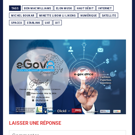
TAGS
BEN MACWILLIAMS
ELON MUSK
HAUT DÉBIT
INTERNET
MICHEL BOUKAR
MINETTE LIBOM LI LIKENG
NUMÉRIQUE
SATELLITE
SPACEX
STARLINK
UAT
UIT
LAISSER UNE RÉPONSE