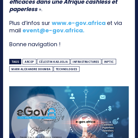
efficaces dans une Afrique cashless et
paperless
».
Plus d’infos sur
www.e-gov.africa
et via
mail
event@e-gov.africa
.
Bonne navigation !
TAGS
ARCEP
CÉLESTIN KADJIDJA
INFRASTRUCTURES
INPTIC
MARK-ALEXANDRE DOUMBA
TECHNOLOGIES