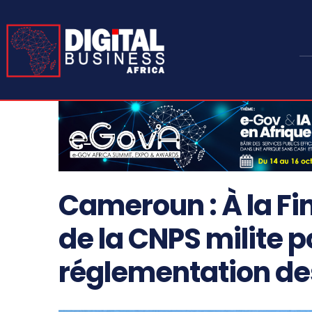
Cameroun : À la Fi
de la CNPS milite p
réglementation de