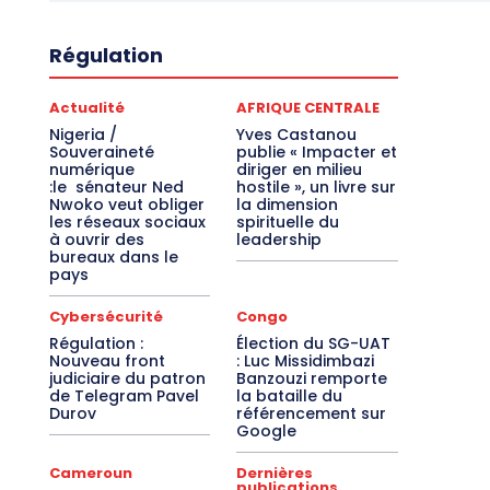
Régulation
Actualité
AFRIQUE CENTRALE
Nigeria /
Yves Castanou
Souveraineté
publie « Impacter et
numérique
diriger en milieu
:le sénateur Ned
hostile », un livre sur
Nwoko veut obliger
la dimension
les réseaux sociaux
spirituelle du
à ouvrir des
leadership
bureaux dans le
pays
Cybersécurité
Congo
Régulation :
Élection du SG-UAT
Nouveau front
: Luc Missidimbazi
judiciaire du patron
Banzouzi remporte
de Telegram Pavel
la bataille du
Durov
référencement sur
Google
Cameroun
Dernières
publications