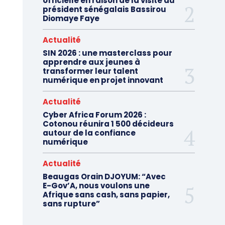
officielle en raison de la visite du
président sénégalais Bassirou
Diomaye Faye
Actualité
SIN 2026 : une masterclass pour
apprendre aux jeunes à
transformer leur talent
numérique en projet innovant
Actualité
Cyber Africa Forum 2026 :
Cotonou réunira 1 500 décideurs
autour de la confiance
numérique
Actualité
Beaugas Orain DJOYUM: “Avec
E-Gov’A, nous voulons une
Afrique sans cash, sans papier,
sans rupture”