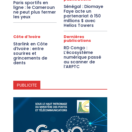
Paris sportifs en
Sénégal : Diomaye
ligne : le Cameroun
Faye acte un
ne peut plus fermer
partenariat à 150
les yeux
millions $ avec
Helios Towers
Côte d’Ivoire
Dernières
publications
Starlink en Côte
RD Congo :
d’Ivoire : entre
L’écosystème
sourires et
numérique passé
grincements de
au scanner de
dents
l’ARPTC
PUBLICITE