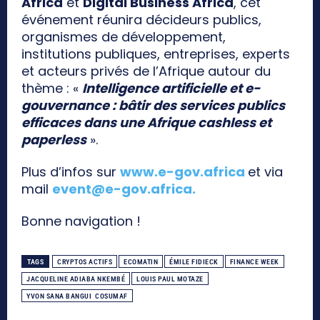
Africa
et
Digital Business Africa
, cet
événement réunira décideurs publics,
organismes de développement,
institutions publiques, entreprises, experts
et acteurs privés de l’Afrique autour du
thème : «
Intelligence artificielle et e-
gouvernance : bâtir des services publics
efficaces dans une Afrique cashless et
paperless
».
Plus d’infos sur
www.e-gov.africa
et via
mail
event@e-gov.africa
.
Bonne navigation !
TAGS
CRYPTOS ACTIFS
ECOMATIN
ÉMILE FIDIECK
FINANCE WEEK
JACQUELINE ADIABA NKEMBÉ
LOUIS PAUL MOTAZE
YVON SANA BANGUI COSUMAF