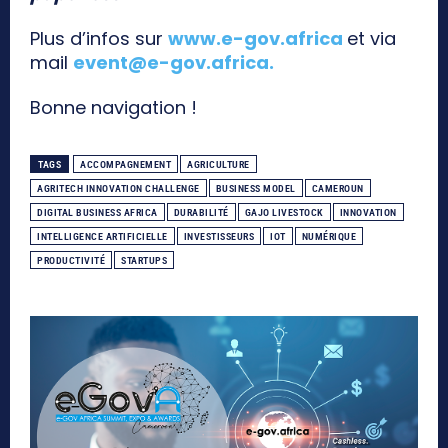
Plus d’infos sur
www.e-gov.africa
et via
mail
event@e-gov.africa
.
Bonne navigation !
TAGS
ACCOMPAGNEMENT
AGRICULTURE
AGRITECH INNOVATION CHALLENGE
BUSINESS MODEL
CAMEROUN
DIGITAL BUSINESS AFRICA
DURABILITÉ
GAJO LIVESTOCK
INNOVATION
INTELLIGENCE ARTIFICIELLE
INVESTISSEURS
IOT
NUMÉRIQUE
PRODUCTIVITÉ
STARTUPS