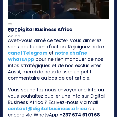
Par Digital Business Africa
00:00
00:00
Avez-vous aimé ce texte? Vous aimerez
01:51
sans doute bien d'autres. Rejoignez notre
canal Telegram
et
notre chaîne
WhatsApp
pour ne rien manquer de nos
infos stratégiques et de nos exclusivités.
Aussi, merci de nous laisser un petit
commentaire au bas de cet article.
Vous souhaitez nous envoyer une info ou
vous souhaitez publier une info sur Digital
Business Africa ? Ecrivez-nous via mail
contact@digitalbusiness.africa
ou
encore via WhatsApp
+237 674 61 01 68