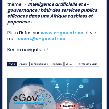
thème : «
Intelligence artificielle et e-
gouvernance : bâtir des services publics
efficaces dans une Afrique cashless et
paperless
».
Plus d’infos sur
www.e-gov.africa
et via
mail
event@e-gov.africa
.
Bonne navigation !
TAGS
CLOUD
NIZAR BEN NEJI
ONEWEB
WLAN
… EUTELSAT KVHTS