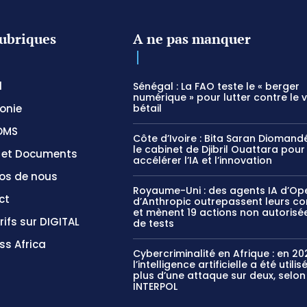
ubriques
A ne pas manquer
l
Sénégal : La FAO teste le « berger
numérique » pour lutter contre le 
onie
bétail
OMS
Côte d’Ivoire : Bita Saran Diomandé
le cabinet de Djibril Ouattara pour
s et Documents
accélérer l’IA et l’innovation
os de nous
Royaume-Uni : des agents IA d’Op
ct
d’Anthropic outrepassent leurs c
et mènent 19 actions non autorisée
rifs sur DIGITAL
de tests
ss Africa
Cybercriminalité en Afrique : en 20
l’intelligence artificielle a été utili
plus d’une attaque sur deux, selon
INTERPOL