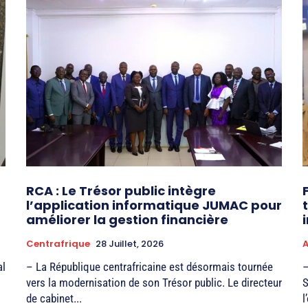
RCA : Le Trésor public intègre
l’application informatique JUMAC pour
améliorer la gestion financière
Centrafrique
28 Juillet, 2026
A
al
– La République centrafricaine est désormais tournée
–
vers la modernisation de son Trésor public. Le directeur
S
de cabinet...
l