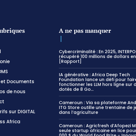
ubriques
A ne pas manquer
l
Cybercriminalité : En 2025, INTERPO
récupéré 100 millions de dollars en
onie
[Rapport]
OMS
IA générative : Africa Deep Tech
Foundation lance un défi pour fair
s et Documents
fonctionner les LLM hors ligne sur 
dotés de 8 Go...
os de nous
ct
Cameroun : Via sa plateforme And
ITG Store outille une trentaine de 
rifs sur DIGITAL
dans l’agriculture
ss Africa
Cameroun : Agricfresh d’Afopezi M
seule startup africaine en lice pou
000 $ du World Food Prize – Innova