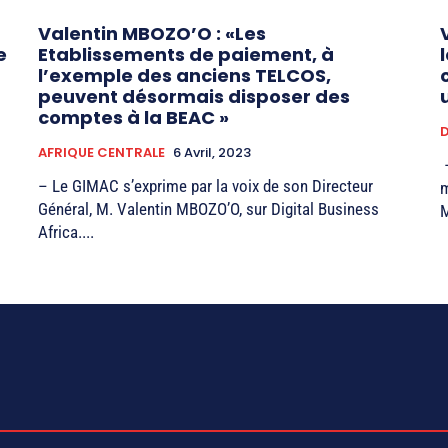
Valentin MBOZO’O : «Les
e
Etablissements de paiement, à
l’exemple des anciens TELCOS,
peuvent désormais disposer des
comptes à la BEAC »
D
AFRIQUE CENTRALE
6 Avril, 2023
–
– Le GIMAC s’exprime par la voix de son Directeur
m
Général, M. Valentin MBOZO’O, sur Digital Business
M
Africa....