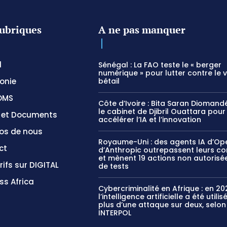
ubriques
A ne pas manquer
l
Sénégal : La FAO teste le « berger
numérique » pour lutter contre le 
onie
bétail
OMS
Côte d’Ivoire : Bita Saran Diomandé
le cabinet de Djibril Ouattara pour
s et Documents
accélérer l’IA et l’innovation
os de nous
Royaume-Uni : des agents IA d’Op
ct
d’Anthropic outrepassent leurs c
et mènent 19 actions non autorisée
rifs sur DIGITAL
de tests
ss Africa
Cybercriminalité en Afrique : en 20
l’intelligence artificielle a été utili
plus d’une attaque sur deux, selon
INTERPOL