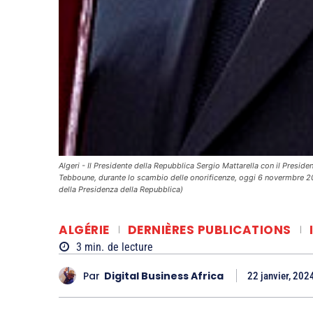
Algeri - Il Presidente della Repubblica Sergio Mattarella con il Pres
Tebboune, durante lo scambio delle onorificenze, oggi 6 novermbre 20
della Presidenza della Repubblica)
ALGÉRIE
DERNIÈRES PUBLICATIONS
3
min.
de lecture
Par
Digital Business Africa
22 janvier, 202