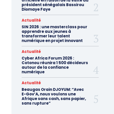
officielle en raison de la visite du
président sénégalais Bassirou
Diomaye Faye
Actualité
SIN 2026 : une masterclass pour
apprendre aux jeunes à
transformer leur talent
numérique en projet innovant
Actualité
Cyber Africa Forum 2026 :
Cotonou réunira 1 500 décideurs
autour de la confiance
numérique
Actualité
Beaugas Orain DJOYUM: “Avec
E-Gov’A, nous voulons une
Afrique sans cash, sans papier,
sans rupture”