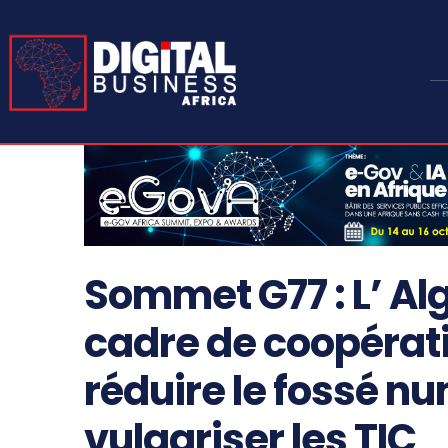
Sommet G77 : L’ Alg
cadre de coopérat
réduire le fossé n
vulgariser les TIC