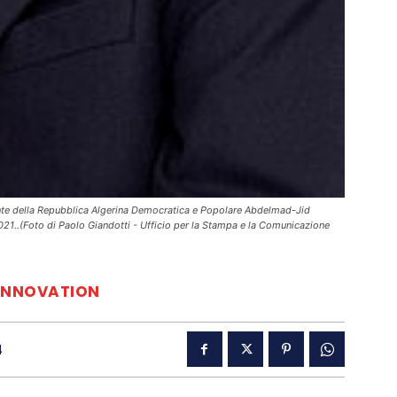
idente della Repubblica Algerina Democratica e Popolare Abdelmad-Jid
21..(Foto di Paolo Giandotti - Ufficio per la Stampa e la Comunicazione
INNOVATION
4