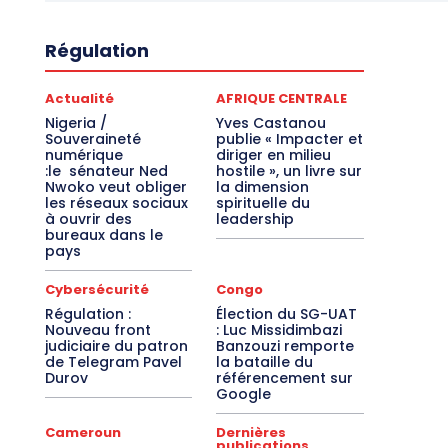
Régulation
Actualité
AFRIQUE CENTRALE
Nigeria /
Yves Castanou
Souveraineté
publie « Impacter et
numérique
diriger en milieu
:le sénateur Ned
hostile », un livre sur
Nwoko veut obliger
la dimension
les réseaux sociaux
spirituelle du
à ouvrir des
leadership
bureaux dans le
pays
Cybersécurité
Congo
Régulation :
Élection du SG-UAT
Nouveau front
: Luc Missidimbazi
judiciaire du patron
Banzouzi remporte
de Telegram Pavel
la bataille du
Durov
référencement sur
Google
Cameroun
Dernières
publications