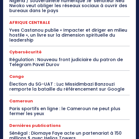
Nigeria / Souveraineté numérique :le sénateur Ned
Nwoko veut obliger les réseaux sociaux à ouvrir des
bureaux dans le pays
AFRIQUE CENTRALE
Yves Castanou publie « Impacter et diriger en milieu
hostile », un livre sur la dimension spirituelle du
leadership
Cybersécurité
Régulation : Nouveau front judiciaire du patron de
Telegram Pavel Durov
Congo
Élection du SG-UAT : Luc Missidimbazi Banzouzi
remporte la bataille du référencement sur Google
Cameroun
Paris sportifs en ligne : le Cameroun ne peut plus
fermer les yeux
Dernières publications
Sénégal : Diomaye Faye acte un partenariat à 150
millions $ avec Helios Towers