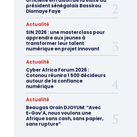
officielle en raison de la visite du
président sénégalais Bassirou
Diomaye Faye
Actualité
SIN 2026 : une masterclass pour
apprendre aux jeunes à
transformer leur talent
numérique en projet innovant
Actualité
Cyber Africa Forum 2026 :
Cotonou réunira 1 500 décideurs
autour de la confiance
numérique
Actualité
Beaugas Orain DJOYUM: “Avec
E-Gov’A, nous voulons une
Afrique sans cash, sans papier,
sans rupture”