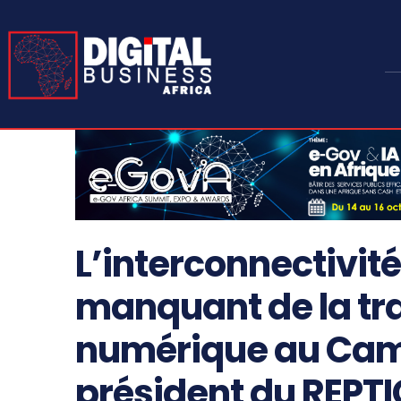
L’interconnectivité 
manquant de la tr
numérique au Came
président du REPTI