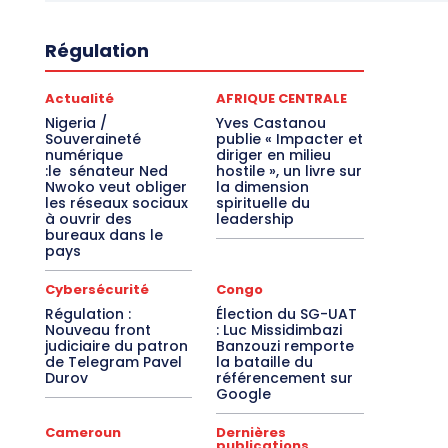
Régulation
Actualité
AFRIQUE CENTRALE
Nigeria /
Yves Castanou
Souveraineté
publie « Impacter et
numérique
diriger en milieu
:le sénateur Ned
hostile », un livre sur
Nwoko veut obliger
la dimension
les réseaux sociaux
spirituelle du
à ouvrir des
leadership
bureaux dans le
pays
Cybersécurité
Congo
Régulation :
Élection du SG-UAT
Nouveau front
: Luc Missidimbazi
judiciaire du patron
Banzouzi remporte
de Telegram Pavel
la bataille du
Durov
référencement sur
Google
Cameroun
Dernières
publications