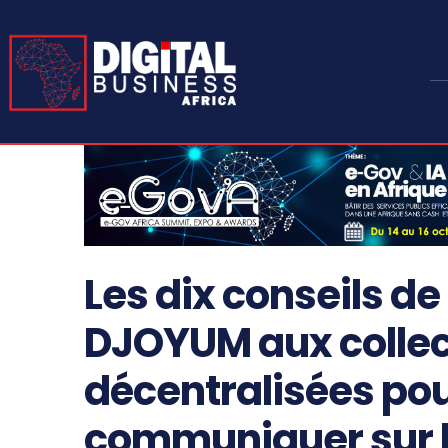
Les dix conseils d
DJOYUM aux collecti
décentralisées po
communiquer sur le