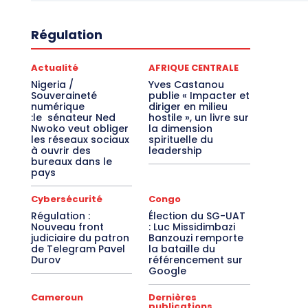
Régulation
Actualité
AFRIQUE CENTRALE
Nigeria /
Yves Castanou
Souveraineté
publie « Impacter et
numérique
diriger en milieu
:le sénateur Ned
hostile », un livre sur
Nwoko veut obliger
la dimension
les réseaux sociaux
spirituelle du
à ouvrir des
leadership
bureaux dans le
pays
Cybersécurité
Congo
Régulation :
Élection du SG-UAT
Nouveau front
: Luc Missidimbazi
judiciaire du patron
Banzouzi remporte
de Telegram Pavel
la bataille du
Durov
référencement sur
Google
Cameroun
Dernières
publications