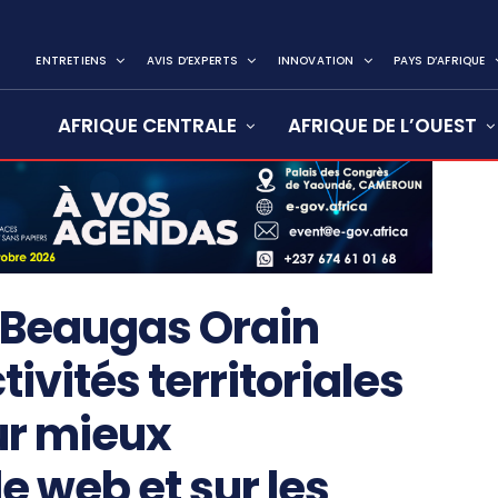
ENTRETIENS
AVIS D’EXPERTS
INNOVATION
PAYS D’AFRIQUE
AFRIQUE CENTRALE
AFRIQUE DE L’OUEST
e Beaugas Orain
vités territoriales
ur mieux
 web et sur les