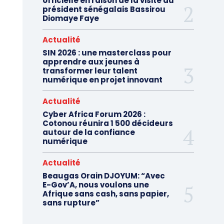
officielle en raison de la visite du
président sénégalais Bassirou
Diomaye Faye
Actualité
SIN 2026 : une masterclass pour
apprendre aux jeunes à
transformer leur talent
numérique en projet innovant
Actualité
Cyber Africa Forum 2026 :
Cotonou réunira 1 500 décideurs
autour de la confiance
numérique
Actualité
Beaugas Orain DJOYUM: “Avec
E-Gov’A, nous voulons une
Afrique sans cash, sans papier,
sans rupture”