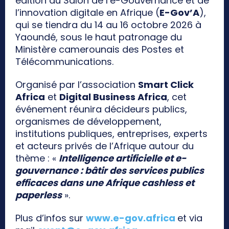
édition du Salon de l’e-Gouvernance et de
l’innovation digitale en Afrique (
E-Gov’A
),
qui se tiendra du 14 au 16 octobre 2026 à
Yaoundé, sous le haut patronage du
Ministère camerounais des Postes et
Télécommunications.
Organisé par l’association
Smart Click
Africa
et
Digital Business Africa
, cet
événement réunira décideurs publics,
organismes de développement,
institutions publiques, entreprises, experts
et acteurs privés de l’Afrique autour du
thème : «
Intelligence artificielle et e-
gouvernance : bâtir des services publics
efficaces dans une Afrique cashless et
paperless
».
Plus d’infos sur
www.e-gov.africa
et via