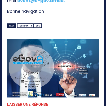
mail
event@e-gov.africa
.
Bonne navigation !
TAGS
I2I INFINITY
SGS
LAISSER UNE RÉPONSE