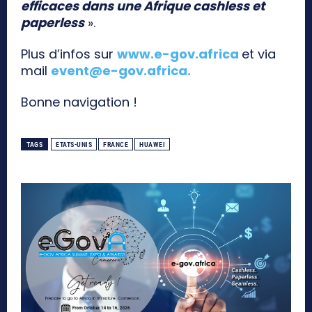
efficaces dans une Afrique cashless et
paperless
».
Plus d’infos sur
www.e-gov.africa
et via
mail
event@e-gov.africa
.
Bonne navigation !
TAGS
ETATS-UNIS
FRANCE
HUAWEI