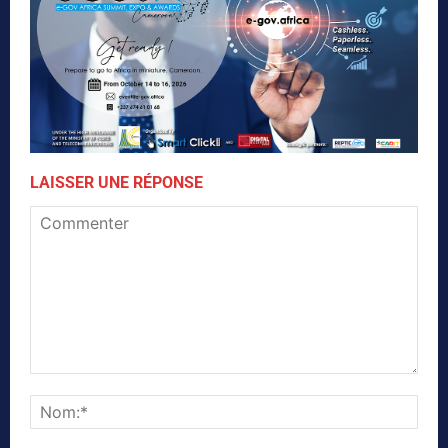
LAISSER UNE RÉPONSE
Commenter
Nom