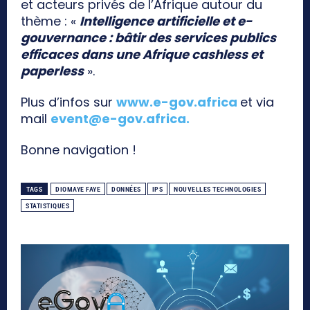
et acteurs privés de l’Afrique autour du
thème : «
Intelligence artificielle et e-
gouvernance : bâtir des services publics
efficaces dans une Afrique cashless et
paperless
».
Plus d’infos sur
www.e-gov.africa
et via
mail
event@e-gov.africa
.
Bonne navigation !
TAGS
DIOMAYE FAYE
DONNÉES
IPS
NOUVELLES TECHNOLOGIES
STATISTIQUES