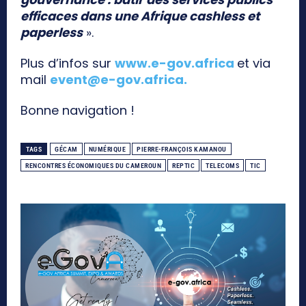
efficaces dans une Afrique cashless et
paperless
».
Plus d’infos sur
www.e-gov.africa
et via
mail
event@e-gov.africa
.
Bonne navigation !
TAGS
GÉCAM
NUMÉRIQUE
PIERRE-FRANÇOIS KAMANOU
RENCONTRES ÉCONOMIQUES DU CAMEROUN
REPTIC
TELECOMS
TIC