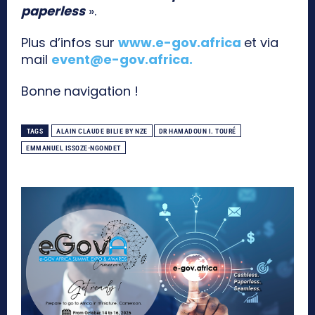
paperless
».
Plus d’infos sur
www.e-gov.africa
et via
mail
event@e-gov.africa
.
Bonne navigation !
TAGS
ALAIN CLAUDE BILIE BY NZE
DR HAMADOUN I. TOURÉ
EMMANUEL ISSOZE-NGONDET