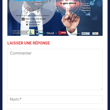
LAISSER UNE RÉPONSE
Commenter
Nom