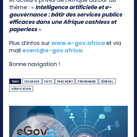
thème : «
Intelligence artificielle et e-
gouvernance : bâtir des services publics
efficaces dans une Afrique cashless et
paperless
».
Plus d’infos sur
www.e-gov.africa
et via
mail
event@e-gov.africa
.
Bonne navigation !
TAGS
FACEBOOK
FAITS
FAKE NEWS
PROGRAMME
SÉNÉGAL
VÉRIFICATION