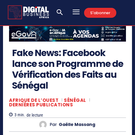
S'abonner
Fake News: Facebook
lance son Programme de
Vérification des Faits au
Sénégal
AFRIQUE DE L’OUEST
SÉNÉGAL
DERNIÈRES PUBLICATIONS
3
min.
de lecture
Par
Gaëlle Massang