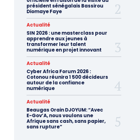
officielle en raison de la visite du
président sénégalais Bassirou
Diomaye Faye
Actualité
SIN 2026 : une masterclass pour
apprendre aux jeunes à
transformer leur talent
numérique en projet innovant
Actualité
Cyber Africa Forum 2026 :
Cotonou réunira 1 500 décideurs
autour de la confiance
numérique
Actualité
Beaugas Orain DJOYUM: “Avec
E-Gov’A, nous voulons une
Afrique sans cash, sans papier,
sans rupture”