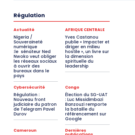
Régulation
Actualité
AFRIQUE CENTRALE
Nigeria /
Yves Castanou
Souveraineté
publie « Impacter et
numérique
diriger en milieu
:le sénateur Ned
hostile », un livre sur
Nwoko veut obliger
la dimension
les réseaux sociaux
spirituelle du
à ouvrir des
leadership
bureaux dans le
pays
Cybersécurité
Congo
Régulation :
Élection du SG-UAT
Nouveau front
: Luc Missidimbazi
judiciaire du patron
Banzouzi remporte
de Telegram Pavel
la bataille du
Durov
référencement sur
Google
Cameroun
Dernières
publications