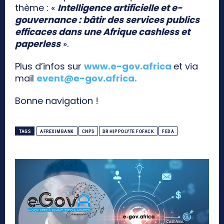
thème : «
Intelligence artificielle et e-
gouvernance : bâtir des services publics
efficaces dans une Afrique cashless et
paperless
».
Plus d’infos sur
www.e-gov.africa
et via
mail
event@e-gov.africa
.
Bonne navigation !
TAGS
AFREXIMBANK
CNPS
DR HIPPOLYTE FOFACK
FEDA