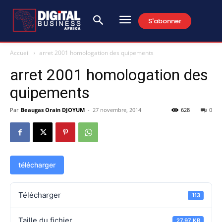
S'abonner
Accueil
arret 2001 homologation des quipements
arret 2001 homologation des
quipements
Par
Beaugas Orain DJOYUM
-
27 novembre, 2014
628
0
télécharger
Télécharger
113
Taille du fichier
27.97 KB