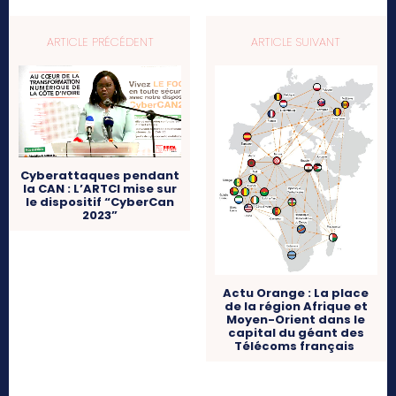
ARTICLE PRÉCÉDENT
ARTICLE SUIVANT
Cyberattaques pendant
la CAN : L’ARTCI mise sur
le dispositif “CyberCan
2023”
Actu Orange : La place
de la région Afrique et
Moyen-Orient dans le
capital du géant des
Télécoms français