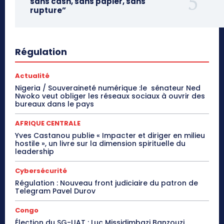
sans cash, sans papier, sans
rupture”
Régulation
Actualité
Nigeria / Souveraineté numérique :le sénateur Ned
Nwoko veut obliger les réseaux sociaux à ouvrir des
bureaux dans le pays
AFRIQUE CENTRALE
Yves Castanou publie « Impacter et diriger en milieu
hostile », un livre sur la dimension spirituelle du
leadership
Cybersécurité
Régulation : Nouveau front judiciaire du patron de
Telegram Pavel Durov
Congo
Élection du SG-UAT : Luc Missidimbazi Banzouzi