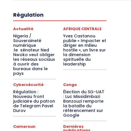
Régulation
Actualité
AFRIQUE CENTRALE
Nigeria /
Yves Castanou
Souveraineté
publie « Impacter et
numérique
diriger en milieu
:le sénateur Ned
hostile », un livre sur
Nwoko veut obliger
la dimension
les réseaux sociaux
spirituelle du
à ouvrir des
leadership
bureaux dans le
pays
Cybersécurité
Congo
Régulation :
Élection du SG-UAT
Nouveau front
: Luc Missidimbazi
judiciaire du patron
Banzouzi remporte
de Telegram Pavel
la bataille du
Durov
référencement sur
Google
Cameroun
Dernières
publications