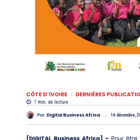
CÔTE D’IVOIRE
DERNIÈRES PUBLICATI
1
min.
de lecture
Par
Digital Business Africa
16 décembre, 
[DIGITAL Business Africa] –
Pour être 