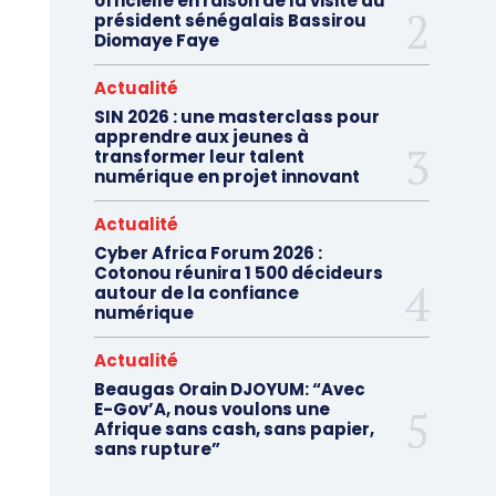
officielle en raison de la visite du
président sénégalais Bassirou
Diomaye Faye
Actualité
SIN 2026 : une masterclass pour
apprendre aux jeunes à
transformer leur talent
numérique en projet innovant
Actualité
Cyber Africa Forum 2026 :
Cotonou réunira 1 500 décideurs
autour de la confiance
numérique
Actualité
Beaugas Orain DJOYUM: “Avec
E-Gov’A, nous voulons une
Afrique sans cash, sans papier,
sans rupture”