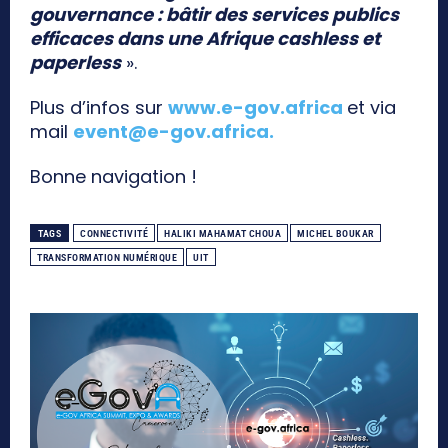
gouvernance : bâtir des services publics
efficaces dans une Afrique cashless et
paperless
».
Plus d’infos sur
www.e-gov.africa
et via
mail
event@e-gov.africa
.
Bonne navigation !
TAGS
CONNECTIVITÉ
HALIKI MAHAMAT CHOUA
MICHEL BOUKAR
TRANSFORMATION NUMÉRIQUE
UIT