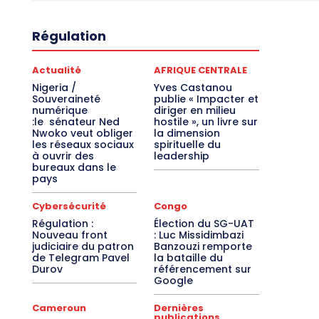
Régulation
Actualité
AFRIQUE CENTRALE
Nigeria /
Yves Castanou
Souveraineté
publie « Impacter et
numérique
diriger en milieu
:le sénateur Ned
hostile », un livre sur
Nwoko veut obliger
la dimension
les réseaux sociaux
spirituelle du
à ouvrir des
leadership
bureaux dans le
pays
Cybersécurité
Congo
Régulation :
Élection du SG-UAT
Nouveau front
: Luc Missidimbazi
judiciaire du patron
Banzouzi remporte
de Telegram Pavel
la bataille du
Durov
référencement sur
Google
Cameroun
Dernières
publications