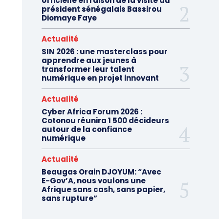
officielle en raison de la visite du
président sénégalais Bassirou
Diomaye Faye
Actualité
SIN 2026 : une masterclass pour
apprendre aux jeunes à
transformer leur talent
numérique en projet innovant
Actualité
Cyber Africa Forum 2026 :
Cotonou réunira 1 500 décideurs
autour de la confiance
numérique
Actualité
Beaugas Orain DJOYUM: “Avec
E-Gov’A, nous voulons une
Afrique sans cash, sans papier,
sans rupture”