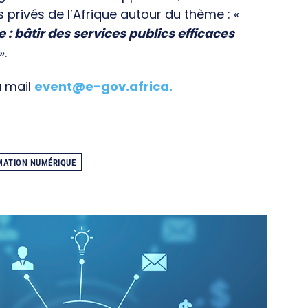
s privés de l’Afrique autour du thème : «
e : bâtir des services publics efficaces
».
a mail
event@e-gov.africa
.
ATION NUMÉRIQUE