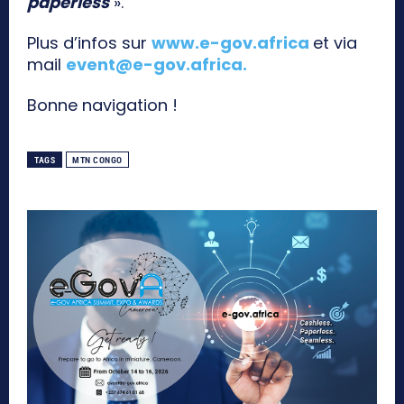
paperless
».
Plus d’infos sur
www.e-gov.africa
et via
mail
event@e-gov.africa
.
Bonne navigation !
TAGS
MTN CONGO