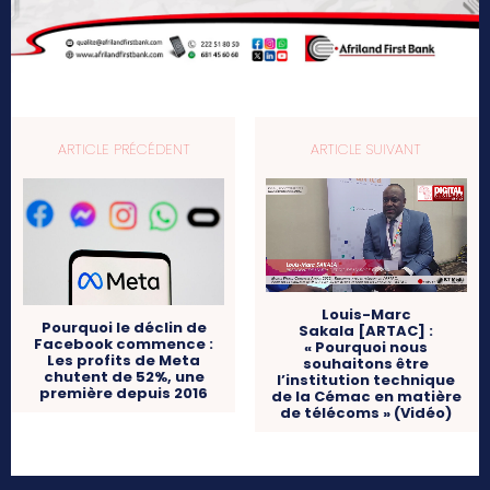
ARTICLE PRÉCÉDENT
ARTICLE SUIVANT
Louis-Marc
Pourquoi le déclin de
Sakala [ARTAC] :
Facebook commence :
« Pourquoi nous
Les profits de Meta
souhaitons être
chutent de 52%, une
l’institution technique
première depuis 2016
de la Cémac en matière
de télécoms » (Vidéo)