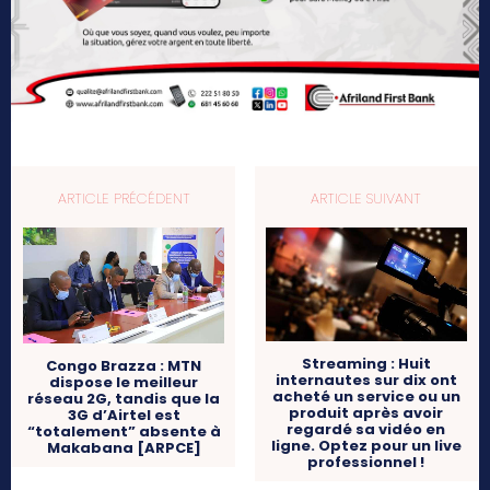
ARTICLE PRÉCÉDENT
ARTICLE SUIVANT
Streaming : Huit
Congo Brazza : MTN
internautes sur dix ont
dispose le meilleur
acheté un service ou un
réseau 2G, tandis que la
produit après avoir
3G d’Airtel est
regardé sa vidéo en
“totalement” absente à
ligne. Optez pour un live
Makabana [ARPCE]
professionnel !