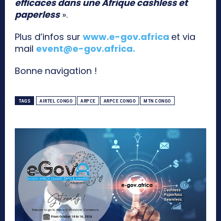
efficaces dans une Afrique cashless et
paperless
».
Plus d’infos sur
www.e-gov.africa
et via
mail
event@e-gov.africa
.
Bonne navigation !
TAGS
AIRTEL CONGO
ARPCE
ARPCE CONGO
MTN CONGO