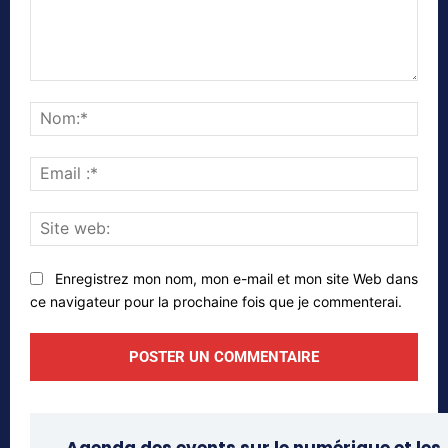
Commenter
Nom
Emai
:*
Site
web
Enregistrez mon nom, mon e-mail et mon site Web dans
ce navigateur pour la prochaine fois que je commenterai.
Agenda des events sur le numérique et les